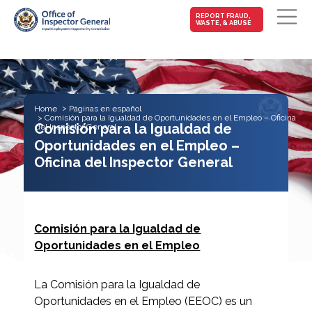
MAIN-
REPORT FRAUD,
WASTE, & ABUSE
FRAUD
Skip to main content
Home
Páginas en español
Comisión para la Igualdad de Oportunidades en el Empleo – Oficina
Comisión para la Igualdad de
del Inspector General
Oportunidades en el Empleo –
Oficina del Inspector General
Comisión para la Igualdad de
Oportunidades en el Empleo
La Comisión para la Igualdad de
Oportunidades en el Empleo (EEOC) es un